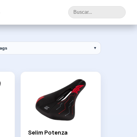
o
tags
▼
Selim Potenza