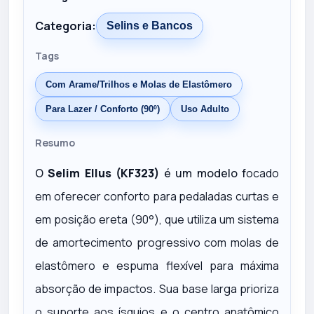
Categoria:
Selins e Bancos
Tags
Com Arame/Trilhos e Molas de Elastômero
Para Lazer / Conforto (90º)
Uso Adulto
Resumo
O
Selim Ellus (KF323)
é um modelo f
ocado
em oferecer conforto para pedaladas curtas e
em posição ereta (90°), que utiliza um sistema
de amortecimento progressivo com molas de
elastômero e espuma flexível para máxima
absorção de impactos. Sua base larga prioriza
o suporte aos ísquios e o centro anatômico