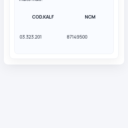
COD.KALF
NCM
D
KF323
03.323.201
87149500
KVS E
PRET