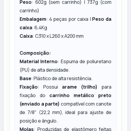
Peso
: 602g (sem carrinho) | 737g (com
carrinho)
Embalagem
: 4 peças por caixa |
Peso da
caixa
: 6,4Kg
Caixa
: C310 x L260 x A200 mm
Composição:
Material Interno
: Espuma de poliuretano
(PU) de alta densidade.
Base
: Plástico de alta resistência.
Fixação
: Possui
arame (trilho)
para
fixação do
carrinho metálico preto
(enviado a parte)
compatível com canote
de 7/8" (22,2 mm), ideal para ajuste de
posição e ângulo.
Molas
: Produzidas de elastômero
feitas